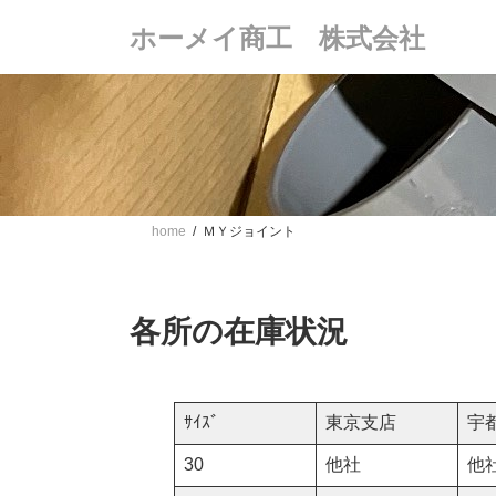
コ
ナ
ホーメイ商工 株式会社
ン
ビ
テ
ゲ
ン
ー
ツ
シ
へ
ョ
ス
ン
キ
に
ッ
移
プ
動
home
ＭＹジョイント
各所の在庫状況
ｻｲｽﾞ
東京支店
宇都
30
他社
他