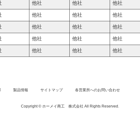
社
他社
他社
他社
社
他社
他社
他社
社
他社
他社
他社
社
他社
他社
他社
社
他社
他社
他社
部
製品情報
サイトマップ
各営業所へのお問い合わせ
Copyright © ホーメイ商工 株式会社 All Rights Reserved.