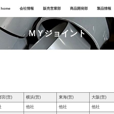
home
会社情報
販売営業部
商品開発部
製品情報
ＭＹジョイント
宮(営)
横浜(営)
東海(営)
大阪(営)
社
他社
他社
他社