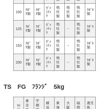
他
他
他
ｳﾞｧ
ｸﾎﾞ
ｸﾎﾞ
ｸﾎﾞﾀ
社
社
社
100
ﾝﾃｯ
ﾀ製
ﾀ製
製
ｸ
製
製
製
他
他
ｳﾞｧ
ｸﾎﾞ
ｸﾎﾞ
ｸﾎﾞﾀ
社
－
社
125
ﾝﾃｯ
ﾀ製
ﾀ製
製
ｸ
製
製
他
他
ｳﾞｧ
ｸﾎﾞ
ｸﾎﾞ
ｸﾎﾞﾀ
社
－
社
150
ﾝﾃｯ
ﾀ製
ﾀ製
製
ｸ
製
製
他
他
ｳﾞｧ
ｸﾎﾞ
ｸﾎﾞ
ｸﾎﾞﾀ
社
－
社
200
ﾝﾃｯ
ﾀ製
ﾀ製
製
ｸ
製
製
TS FG ﾌﾗﾝｼﾞ 5kg
東
宇
横
東
大
福
鹿児
京
都
ｻｲ
浜
海
阪
岡
島