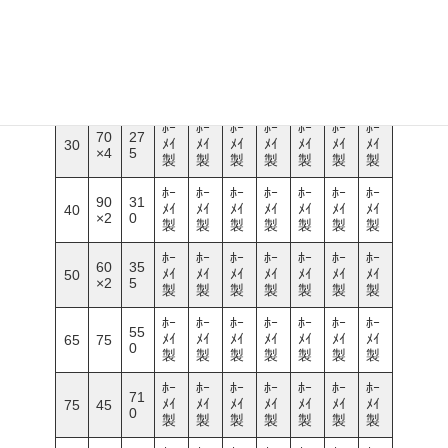
ｽﾞ
単
支
(営
(営
(営
(営
数
(営
(営
価
店
)
)
)
)
)
)
ﾎｰ
ﾎｰ
ﾎｰ
ﾎｰ
ﾎｰ
ﾎｰ
ﾎｰ
25
55
31
ﾒｲ
ﾒｲ
ﾒｲ
ﾒｲ
ﾒｲ
ﾒｲ
ﾒｲ
/2
×4
0
製
製
製
製
製
製
製
0
ﾎｰ
ﾎｰ
ﾎｰ
ﾎｰ
ﾎｰ
ﾎｰ
ﾎｰ
70
27
ﾒｲ
ﾒｲ
ﾒｲ
ﾒｲ
ﾒｲ
ﾒｲ
ﾒｲ
30
×4
5
製
製
製
製
製
製
製
ﾎｰ
ﾎｰ
ﾎｰ
ﾎｰ
ﾎｰ
ﾎｰ
ﾎｰ
90
31
ﾒｲ
ﾒｲ
ﾒｲ
ﾒｲ
ﾒｲ
ﾒｲ
ﾒｲ
40
×2
0
製
製
製
製
製
製
製
ﾎｰ
ﾎｰ
ﾎｰ
ﾎｰ
ﾎｰ
ﾎｰ
ﾎｰ
60
35
ﾒｲ
ﾒｲ
ﾒｲ
ﾒｲ
ﾒｲ
ﾒｲ
ﾒｲ
50
×2
5
製
製
製
製
製
製
製
ﾎｰ
ﾎｰ
ﾎｰ
ﾎｰ
ﾎｰ
ﾎｰ
ﾎｰ
55
ﾒｲ
ﾒｲ
ﾒｲ
ﾒｲ
ﾒｲ
ﾒｲ
ﾒｲ
65
75
0
製
製
製
製
製
製
製
ﾎｰ
ﾎｰ
ﾎｰ
ﾎｰ
ﾎｰ
ﾎｰ
ﾎｰ
71
ﾒｲ
ﾒｲ
ﾒｲ
ﾒｲ
ﾒｲ
ﾒｲ
ﾒｲ
75
45
0
製
製
製
製
製
製
製