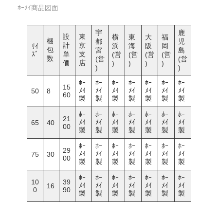
ﾎｰﾒｲ商品図面
宇
鹿
設
東
横
東
大
福
梱
都
児
計
京
浜
海
阪
岡
ｻｲ
包
宮
島
ｽﾞ
単
支
(営
(営
(営
(営
数
(営
(営
価
店
)
)
)
)
)
)
ﾎｰ
ﾎｰ
ﾎｰ
ﾎｰ
ﾎｰ
ﾎｰ
ﾎｰ
15
ﾒｲ
ﾒｲ
ﾒｲ
ﾒｲ
ﾒｲ
ﾒｲ
ﾒｲ
50
8
60
製
製
製
製
製
製
製
ﾎｰ
ﾎｰ
ﾎｰ
ﾎｰ
ﾎｰ
ﾎｰ
ﾎｰ
21
ﾒｲ
ﾒｲ
ﾒｲ
ﾒｲ
ﾒｲ
ﾒｲ
ﾒｲ
65
40
00
製
製
製
製
製
製
製
ﾎｰ
ﾎｰ
ﾎｰ
ﾎｰ
ﾎｰ
ﾎｰ
ﾎｰ
29
ﾒｲ
ﾒｲ
ﾒｲ
ﾒｲ
ﾒｲ
ﾒｲ
ﾒｲ
75
30
00
製
製
製
製
製
製
製
ﾎｰ
ﾎｰ
ﾎｰ
ﾎｰ
ﾎｰ
ﾎｰ
ﾎｰ
10
39
ﾒｲ
ﾒｲ
ﾒｲ
ﾒｲ
ﾒｲ
ﾒｲ
ﾒｲ
16
0
90
製
製
製
製
製
製
製