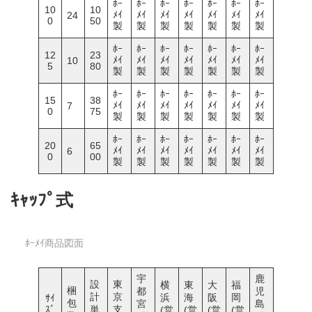
ﾎｰ
ﾎｰ
ﾎｰ
ﾎｰ
ﾎｰ
ﾎｰ
ﾎｰ
10
10
ﾒｲ
ﾒｲ
ﾒｲ
ﾒｲ
ﾒｲ
ﾒｲ
ﾒｲ
24
0
50
製
製
製
製
製
製
製
ﾎｰ
ﾎｰ
ﾎｰ
ﾎｰ
ﾎｰ
ﾎｰ
ﾎｰ
12
23
ﾒｲ
ﾒｲ
ﾒｲ
ﾒｲ
ﾒｲ
ﾒｲ
ﾒｲ
10
5
80
製
製
製
製
製
製
製
ﾎｰ
ﾎｰ
ﾎｰ
ﾎｰ
ﾎｰ
ﾎｰ
ﾎｰ
15
38
ﾒｲ
ﾒｲ
ﾒｲ
ﾒｲ
ﾒｲ
ﾒｲ
ﾒｲ
7
0
75
製
製
製
製
製
製
製
ﾎｰ
ﾎｰ
ﾎｰ
ﾎｰ
ﾎｰ
ﾎｰ
ﾎｰ
20
65
ﾒｲ
ﾒｲ
ﾒｲ
ﾒｲ
ﾒｲ
ﾒｲ
ﾒｲ
6
0
00
製
製
製
製
製
製
製
ｷｬｯﾌﾟ式
ﾎｰﾒｲ商品図面
宇
鹿
設
東
横
東
大
福
梱
都
児
計
京
浜
海
阪
岡
ｻｲ
包
宮
島
ｽﾞ
単
支
(営
(営
(営
(営