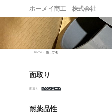
コ
ナ
ホーメイ商工 株式会社
ン
ビ
テ
ゲ
ン
ー
ツ
シ
へ
ョ
ス
ン
キ
に
ッ
移
プ
動
home
施工方法
面取り
面取り
ダウンロード
耐薬品性