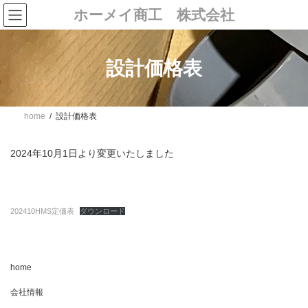
コ
ナ
ホーメイ商工 株式会社
ン
ビ
テ
ゲ
ン
ー
ツ
シ
設計価格表
へ
ョ
ス
ン
キ
に
ッ
移
プ
動
home
設計価格表
2024年10月1日より変更いたしました
202410HMS定価表
ダウンロード
home
会社情報