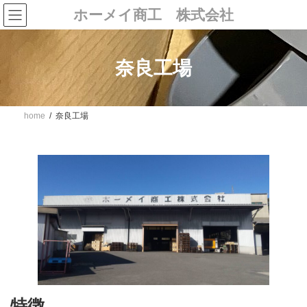
コ
ナ
ホーメイ商工 株式会社
ン
ビ
テ
ゲ
ン
ー
ツ
シ
奈良工場
へ
ョ
ス
ン
キ
に
ッ
移
プ
動
home
奈良工場
特徴