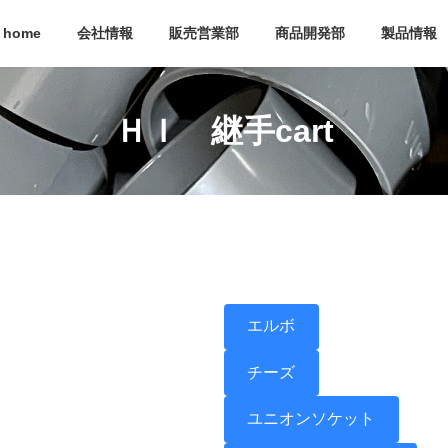
home
会社情報
販売営業部
商品開発部
製品情報
ＨＩ 継手cart
エルボ
チーズ
ユニオンソケット