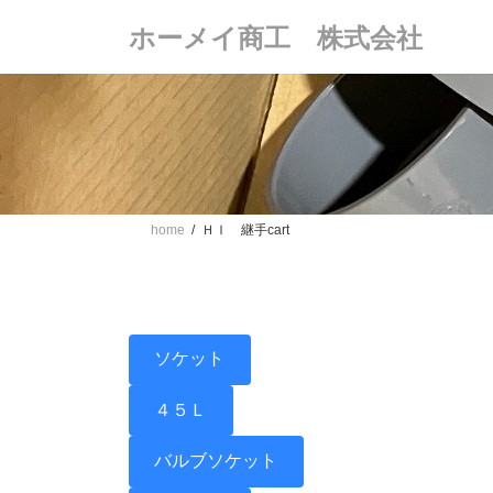
コ
ナ
ホーメイ商工 株式会社
ン
ビ
テ
ゲ
ン
ー
ツ
シ
へ
ョ
ス
ン
キ
に
ッ
移
プ
動
home
ＨＩ 継手cart
ソケット
４５Ｌ
バルブソケット